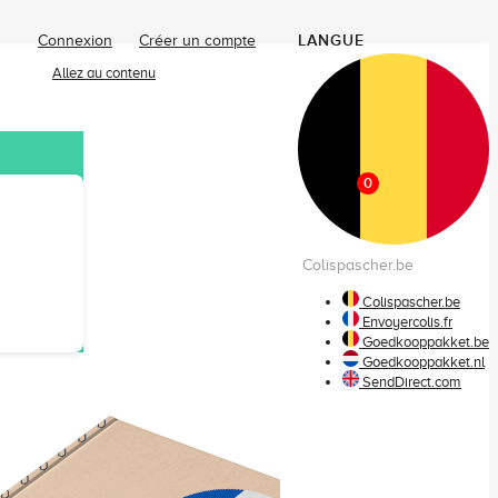
LANGUE
Connexion
Créer un compte
Allez au contenu
Mon
panier
0
Colispascher.be
Colispascher.be
Envoyercolis.fr
Goedkooppakket.be
Goedkooppakket.nl
SendDirect.com