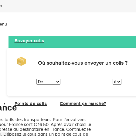
on
enu
Envoyer colis
Où souhaitez-vous envoyer un colis ?
France
Points de colis
Comment ça marche?
ance
s tarifs des transporteurs. Pour l’envoi vers
r pour France sont €
16.50
.
Après avoir choisi le
dresse du destinataire en France. Continuez le
i. Déposez le colis dans un point de colis de