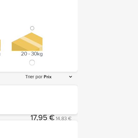
g
20 - 30kg
Trier par
17,95 €
14,83 €
Choisir