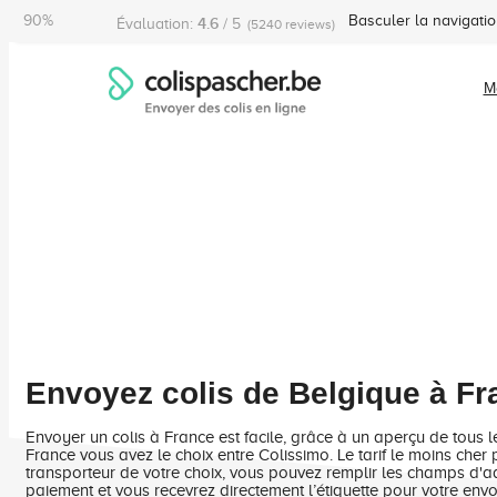
90%
Basculer la navigati
4.6
Évaluation:
/ 5
(5240 reviews)
M
Accueil
Envoyer colis
Belgique
Envoyez colis de
Belgique à Fr
France
Envoyer un colis à France est facile, grâce à un aperçu de tous le
France vous avez le choix entre
Colissimo
.
Le tarif le moins che
transporteur de votre choix, vous pouvez remplir les champs d'a
paiement et vous recevrez directement l’étiquette pour votre envo